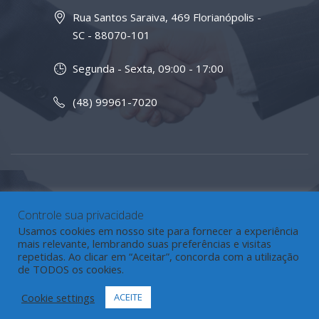
Rua Santos Saraiva, 469 Florianópolis -
SC - 88070-101
Segunda - Sexta, 09:00 - 17:00
(48) 99961-7020
Controle sua privacidade
Usamos cookies em nosso site para fornecer a experiência
mais relevante, lembrando suas preferências e visitas
repetidas. Ao clicar em “Aceitar”, concorda com a utilização
de TODOS os cookies.
Cookie settings
ACEITE
Desenvolvido por
Inside Digital