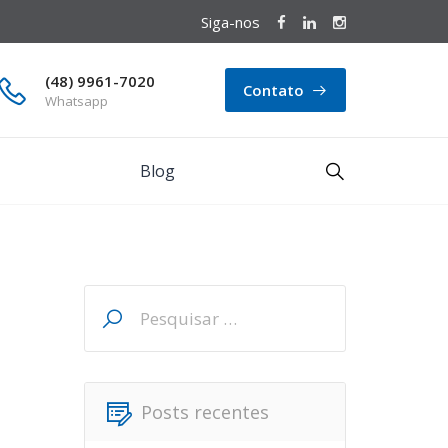
Siga-nos
(48) 9961-7020
Contato
Whatsapp
Blog
Pesquisar
por:
Posts recentes