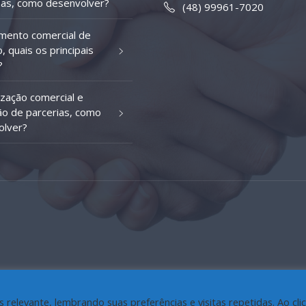
as, como desenvolver?
(48) 99961-7020
mento comercial de
, quais os principais
?
ização comercial e
o de parcerias, como
olver?
relevante, lembrando suas preferências e visitas repetidas. Ao cli