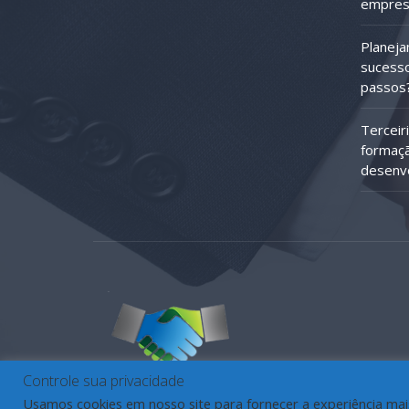
empres
Planeja
sucesso
passos
Terceir
formaçã
desenv
Controle sua privacidade
Usamos cookies em nosso site para fornecer a experiência mais 