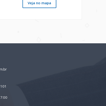
Veja no mapa
m.br
0-101
17:00