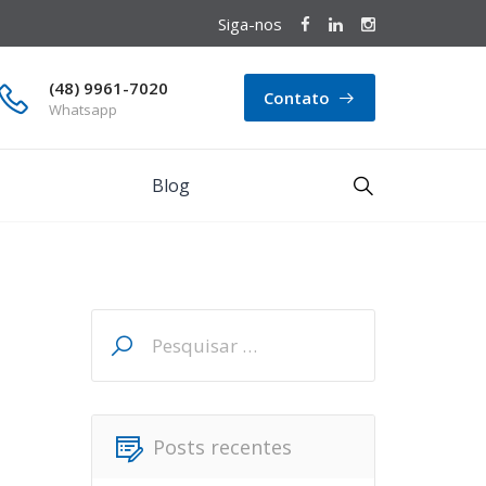
Siga-nos
(48) 9961-7020
Contato
Whatsapp
Blog
Pesquisar
por:
Posts recentes