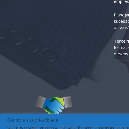
empres
Planeja
sucesso
passos
Terceir
formaçã
desenv
Controle sua privacidade
Usamos cookies em nosso site para fornecer a experiência mais 