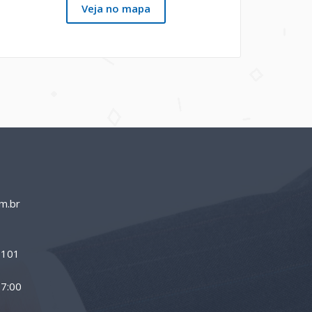
Veja no mapa
m.br
0-101
17:00