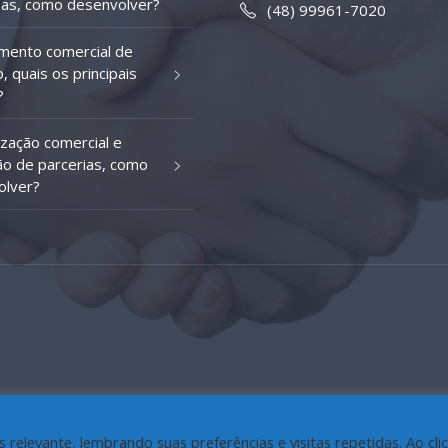
as, como desenvolver?
(48) 99961-7020
mento comercial de
, quais os principais
?
ização comercial e
o de parcerias, como
olver?
relevante, lembrando suas preferências e visitas repetidas. Ao cli