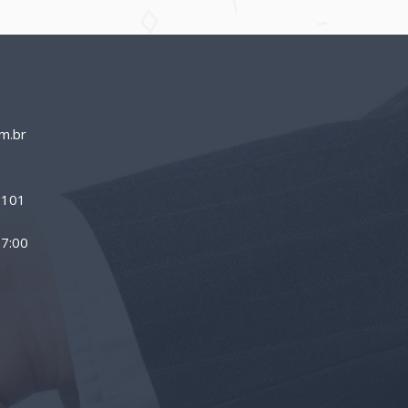
m.br
0-101
17:00