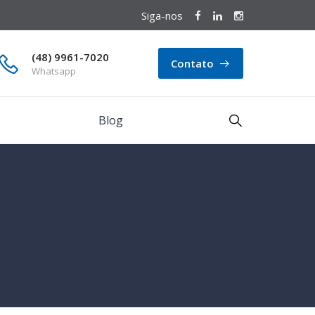
Siga-nos
(48) 9961-7020
Contato
Whatsapp
Blog