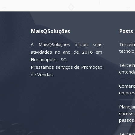
MaisQSoluções
Posts
A MaisQSoluções iniciou suas
Terceir
tecnolo
atividades no ano de 2016 em
Florianópolis - SC.
Terceir
Prestamos serviços de Promoção
entenda
de Vendas.
Comerci
empres
Planeja
sucesso
passos
Terceir