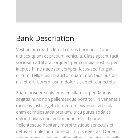
Bank Description
Vestibulum mattis leo id cursus tincidunt. Donec
ultrices quam et pretium vehicula. Class aptent taciti
sociosqu ad litora torquent per conubia nostra, per
ineptos hime naeosed semper, lacus sed feugiat
dictum, tellus ipsum auctor quam, non faucibus dui
nisl et elit. Lorem ipsum dolor sit amet, conectetu.
Etiam posuere quis eros eu ullamcorper. Mauris
sagittis nunc non pellentesque porttitor. In venenatis
rhoncus justo eget elementum. Vivamus vehicula,
enim et malesuada pretium, arcu purus sodales
dolor, finibus consecttur nunc felis id purus.
Pellentesque habitant morbi tristique senectus et
netus et malesada famesac turpis egestas. Donec
augue massa, dapibus vitae nibh et, volutpat fringilla