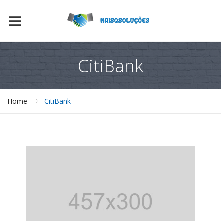
CitiBank
Home
CitiBank