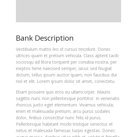
Bank Description
Vestibulum mattis leo id cursus tincidunt. Donec
ultrices quam et pretium vehicula. Class aptent taciti
sociosqu ad litora torquent per conubia nostra, per
ineptos hime naeosed semper, lacus sed feugiat
dictum, tellus ipsum auctor quam, non faucibus dui
nisl et elit. Lorem ipsum dolor sit amet, conectetu.
Etiam posuere quis eros eu ullamcorper. Mauris
sagittis nunc non pellentesque porttitor. In venenatis
rhoncus justo eget elementum. Vivamus vehicula,
enim et malesuada pretium, arcu purus sodales
dolor, finibus consecttur nunc felis id purus.
Pellentesque habitant morbi tristique senectus et
netus et malesada famesac turpis egestas. Donec
augue massa, dapibus vitae nibh et, volutpat fringilla