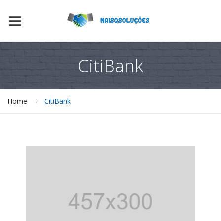
CitiBank
Home
CitiBank